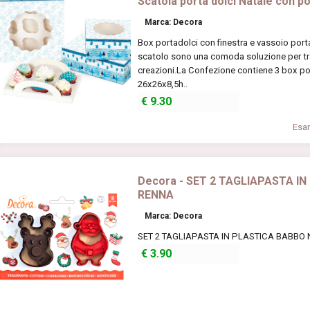
Scatola porta dolci Natale con p
Marca: Decora
Box portadolci con finestra e vassoio porta
scatolo sono una comoda soluzione per tras
creazioni.La Confezione contiene 3 box por
26x26x8,5h..
€
9.30
Esam
Decora - SET 2 TAGLIAPASTA I
RENNA
Marca: Decora
SET 2 TAGLIAPASTA IN PLASTICA BABBO N
€
3.90