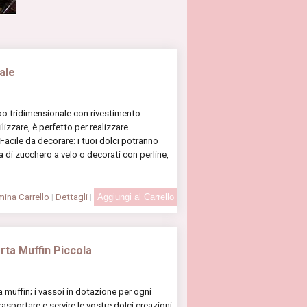
ale
o tridimensionale con rivestimento
lizzare, è perfetto per realizzare
 Facile da decorare: i tuoi dolci potranno
 di zucchero a velo o decorati con perline,
ina Carrello
|
Dettagli
|
rta Muffin Piccola
 muffin; i vassoi in dotazione per ogni
sportare e servire le vostre dolci creazioni.