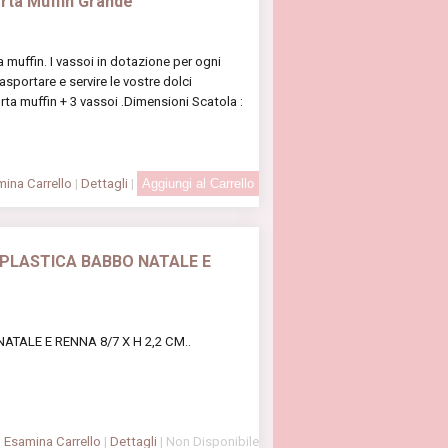
orta Muffin Grande
 muffin. I vassoi in dotazione per ogni
portare e servire le vostre dolci
ta muffin + 3 vassoi .Dimensioni Scatola :
ina Carrello
|
Dettagli
|
N PLASTICA BABBO NATALE E
ATALE E RENNA 8/7 X H 2,2 CM..
Esamina Carrello
|
Dettagli
| Non Disponibile