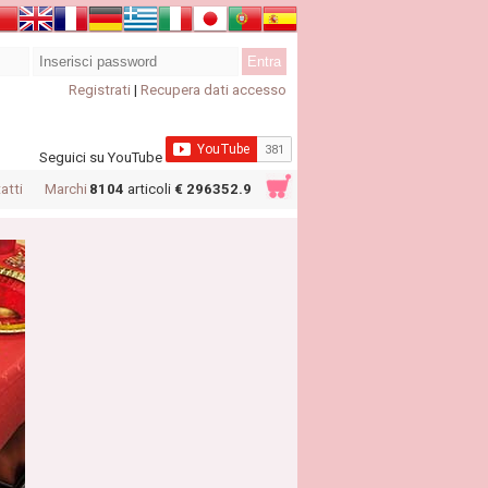
Registrati
|
Recupera dati accesso
Seguici su YouTube
atti
Marchi
8104
articoli
€ 296352.9