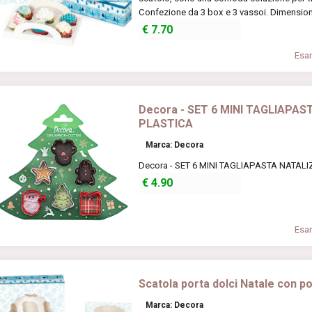
Confezione da 3 box e 3 vassoi. Dimensioni
€
7.70
Esam
Decora - SET 6 MINI TAGLIAPAST
PLASTICA
Marca: Decora
Decora - SET 6 MINI TAGLIAPASTA NATALIZ
€
4.90
Esam
Scatola porta dolci Natale con p
Marca: Decora