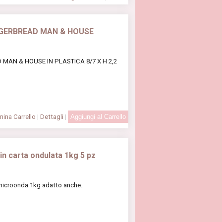
NGERBREAD MAN & HOUSE
 MAN & HOUSE IN PLASTICA 8/7 X H 2,2
ina Carrello
|
Dettagli
|
n carta ondulata 1kg 5 pz
microonda 1kg adatto anche..