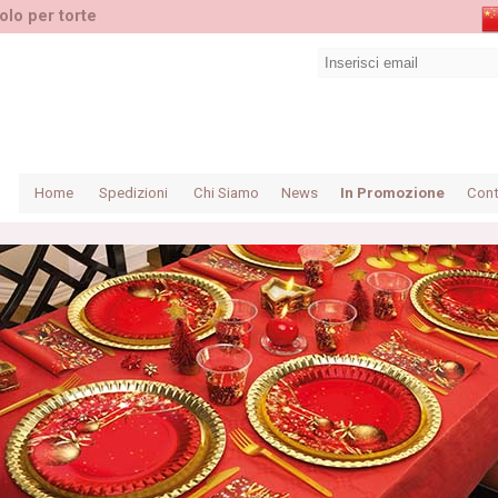
olo per torte
Home
Spedizioni
Chi Siamo
News
In Promozione
Cont