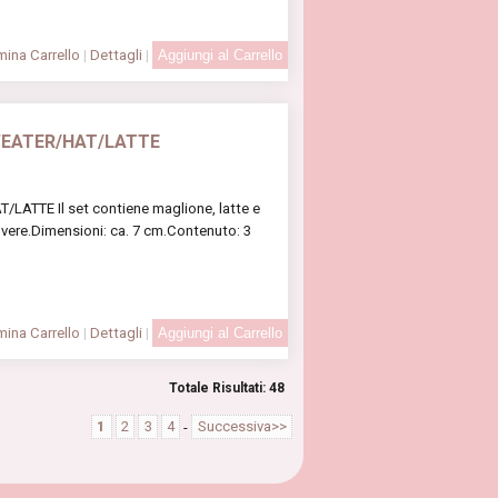
ina Carrello
|
Dettagli
|
WEATER/HAT/LATTE
TTE Il set contiene maglione, latte e
olvere.Dimensioni: ca. 7 cm.Contenuto: 3
ina Carrello
|
Dettagli
|
Totale Risultati: 48
1
2
3
4
-
Successiva>>