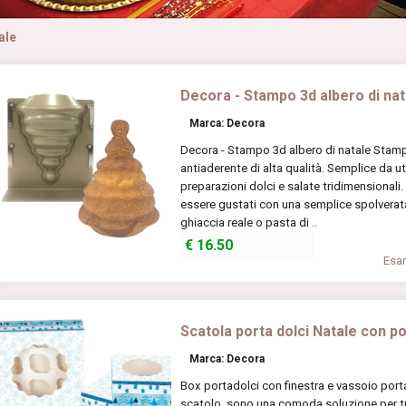
ale
Decora - Stampo 3d albero di nat
Marca: Decora
Decora - Stampo 3d albero di natale Stamp
antiaderente di alta qualità. Semplice da uti
preparazioni dolci e salate tridimensionali.
essere gustati con una semplice spolverata
ghiaccia reale o pasta di ..
€
16.50
Esam
Scatola porta dolci Natale con po
Marca: Decora
Box portadolci con finestra e vassoio porta
scatolo, sono una comoda soluzione per tra