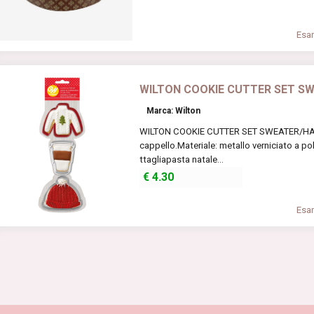
Esam
WILTON COOKIE CUTTER SET S
Marca: Wilton
WILTON COOKIE CUTTER SET SWEATER/HAT/LA
cappello.Materiale: metallo verniciato a p
ttagliapasta natale...
€
4.30
Esam