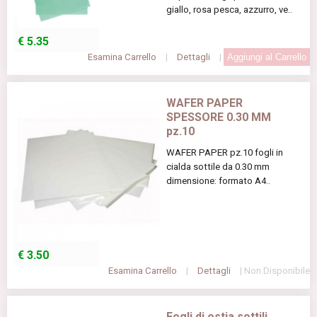
giallo, rosa pesca, azzurro, ve..
€
5.35
Esamina Carrello
|
Dettagli
|
WAFER PAPER
SPESSORE 0.30 MM
pz.10
WAFER PAPER pz.10 fogli in
cialda sottile da 0.30 mm
dimensione: formato A4..
€
3.50
Esamina Carrello
|
Dettagli
| Non Disponibile
Fogli di ostia sottili