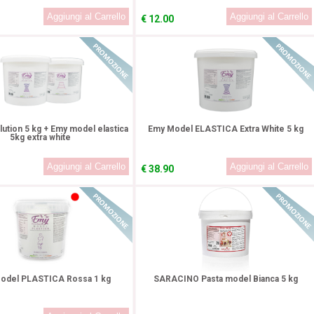
€
12.00
In Promozione!
In Promozione
ution 5 kg + Emy model elastica
Emy Model ELASTICA Extra White 5 kg
5kg extra white
€
38.90
In Promozione!
In Promozione
odel PLASTICA Rossa 1 kg
SARACINO Pasta model Bianca 5 kg