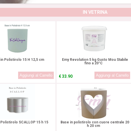
IN VETRINA
in Polistirolo 15 H 12,5 cm
Emy Revolution 5 kg Gusto Mou Stabile
fino a 20°C
€
33.90
 Polistirolo SCALLOP 15 h 15
Base in polistirolo con cuore centrale 20
h 20 cm