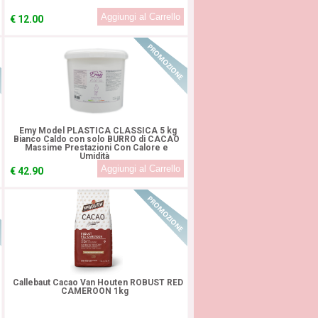
€
12.00
!
In Promozione!
Emy Model PLASTICA CLASSICA 5 kg
Bianco Caldo con solo BURRO di CACAO
Massime Prestazioni Con Calore e
Umidità
€
42.90
!
In Promozione!
Callebaut Cacao Van Houten ROBUST RED
CAMEROON 1kg