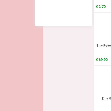
€
2.70
Emy Revol
€
69.90
Emy M