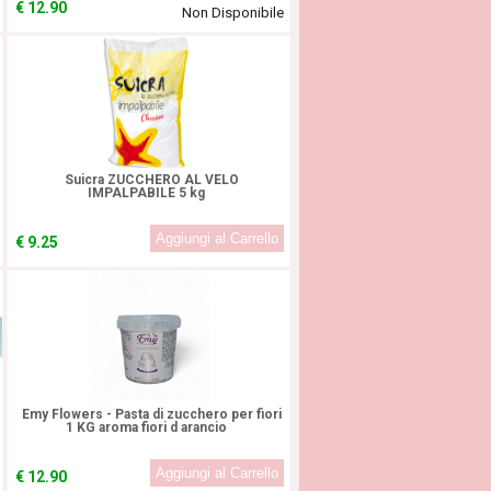
€
12.90
Non Disponibile
Suicra ZUCCHERO AL VELO
IMPALPABILE 5 kg
€
9.25
!
Emy Flowers - Pasta di zucchero per fiori
1 KG aroma fiori d arancio
€
12.90