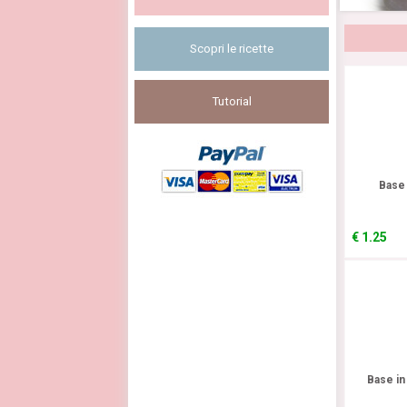
Scopri le ricette
Tutorial
Base 
€
1.25
Base in