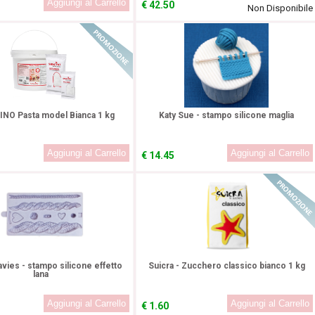
€
42.50
Non Disponibile
In Promozione!
NO Pasta model Bianca 1 kg
Katy Sue - stampo silicone maglia
€
14.45
In Promozione
vies - stampo silicone effetto
Suicra - Zucchero classico bianco 1 kg
lana
€
1.60