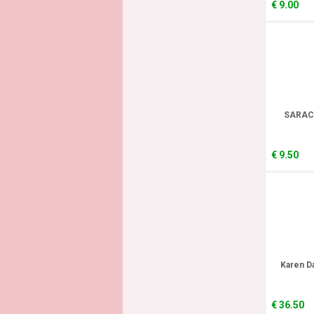
€
9.00
SARACI
€
9.50
Karen Da
€
36.50