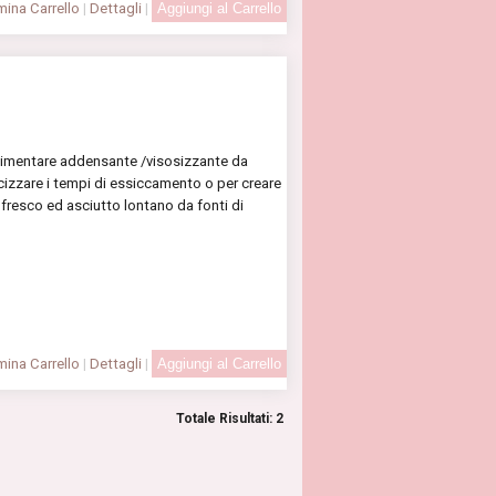
ina Carrello
|
Dettagli
|
alimentare addensante /visosizzante da
cizzare i tempi di essiccamento o per creare
o fresco ed asciutto lontano da fonti di
ina Carrello
|
Dettagli
|
Totale Risultati: 2