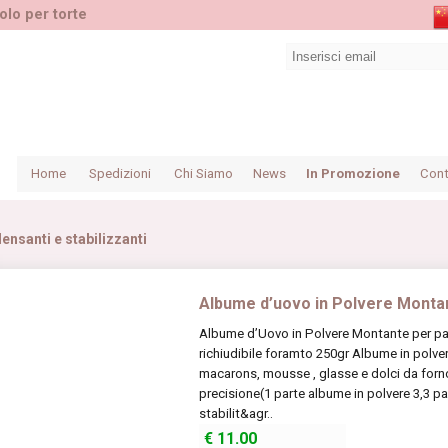
olo per torte
Home
Spedizioni
Chi Siamo
News
In Promozione
Cont
ensanti e stabilizzanti
Albume d’uovo in Polvere Monta
Albume d’Uovo in Polvere Montante per pas
richiudibile foramto 250gr Albume in polve
macarons, mousse , glasse e dolci da forno
precisione(1 parte albume in polvere 3,3 p
stabilit&agr..
€
11.00