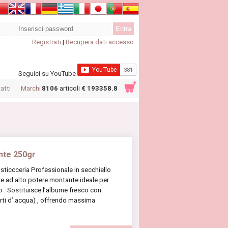
Registrati
|
Recupera dati accesso
Seguici su YouTube
atti
Marchi
8106
articoli
€ 193358.8
nte 250gr
ticcceria Professionale in secchiello
re ad alto potere montante ideale per
 . Sostituisce l’albume fresco con
arti d’ acqua) , offrendo massima