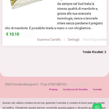
da sempre nel Sud Italia la
stessa qualità di mandorle e,
grazie alla sua avanzata
tecnologia, riesce a lavorarle
intere senza perderne il pregiato
olio di mandorla. É possibile tirarla a mano o con sfogliatrice...
€
10.10
Esamina Carrello
|
Dettagli
| Non Disponibile
Totale Risultati: 2
2026 forcakedesigner.it - P.Iva 07531580723 -
made in aryma
Privacy
Condizioni Di Vendita
Contatti
Questo sito utilizza cookies tecnici per garantire il servizio e cookies di terze parti per analisi
sul traffico. Chiudendo questo banner, scorrendo questa pagina o cliccando qualunque suo