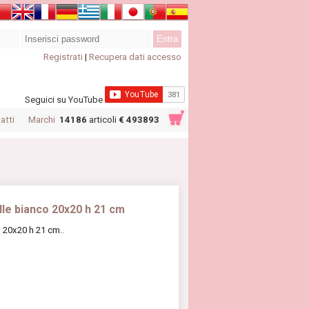
Registrati
|
Recupera dati accesso
Seguici su YouTube
atti
Marchi
14186
articoli
€ 493893
lle bianco 20x20 h 21 cm
 20x20 h 21 cm..