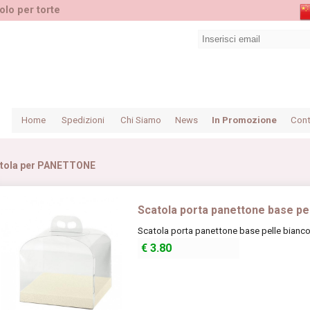
olo per torte
Home
Spedizioni
Chi Siamo
News
In Promozione
Cont
tola per PANETTONE
Scatola porta panettone base pe
Scatola porta panettone base pelle bianco
€
3.80