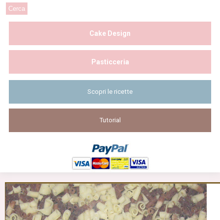
Cake Design
Pasticceria
Scopri le ricette
Tutorial