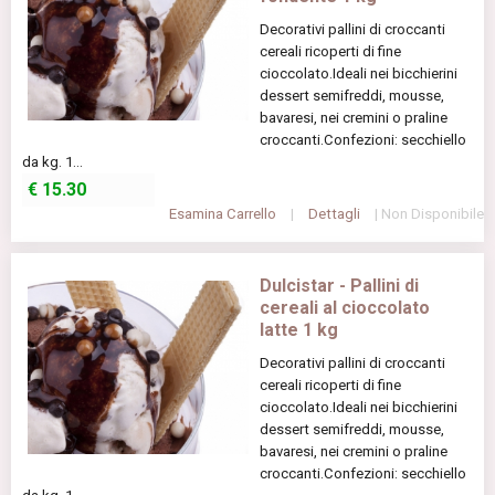
Decorativi pallini di croccanti
cereali ricoperti di fine
cioccolato.Ideali nei bicchierini
dessert semifreddi, mousse,
bavaresi, nei cremini o praline
croccanti.Confezioni: secchiello
da kg. 1...
€
15.30
Esamina Carrello
|
Dettagli
| Non Disponibile
Dulcistar - Pallini di
cereali al cioccolato
latte 1 kg
Decorativi pallini di croccanti
cereali ricoperti di fine
cioccolato.Ideali nei bicchierini
dessert semifreddi, mousse,
bavaresi, nei cremini o praline
croccanti.Confezioni: secchiello