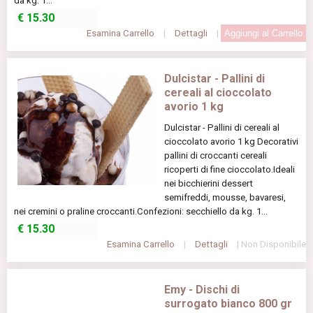
da kg. 1...
€
15.30
Esamina Carrello
|
Dettagli
|
Dulcistar - Pallini di
cereali al cioccolato
avorio 1 kg
Dulcistar - Pallini di cereali al
cioccolato avorio 1 kg Decorativi
pallini di croccanti cereali
ricoperti di fine cioccolato.Ideali
nei bicchierini dessert
semifreddi, mousse, bavaresi,
nei cremini o praline croccanti.Confezioni: secchiello da kg. 1...
€
15.30
Esamina Carrello
|
Dettagli
| Non Disponibile
Emy - Dischi di
surrogato bianco 800 gr