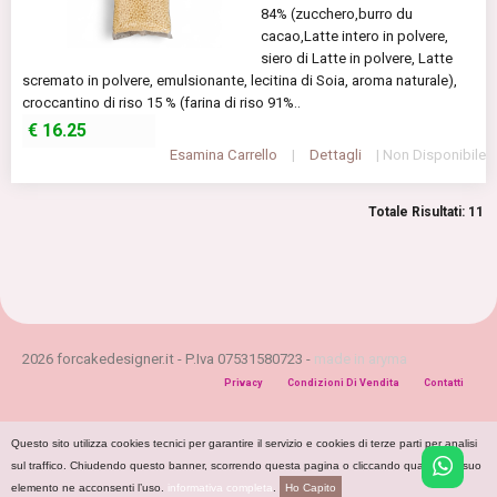
84% (zucchero,burro du
cacao,Latte intero in polvere,
siero di Latte in polvere, Latte
scremato in polvere, emulsionante, lecitina di Soia, aroma naturale),
croccantino di riso 15 % (farina di riso 91%..
€
16.25
Esamina Carrello
|
Dettagli
| Non Disponibile
Totale Risultati: 11
2026 forcakedesigner.it - P.Iva 07531580723 -
made in aryma
Privacy
Condizioni Di Vendita
Contatti
Questo sito utilizza cookies tecnici per garantire il servizio e cookies di terze parti per analisi
sul traffico. Chiudendo questo banner, scorrendo questa pagina o cliccando qualunque suo
elemento ne acconsenti l’uso.
informativa completa
.
Ho Capito