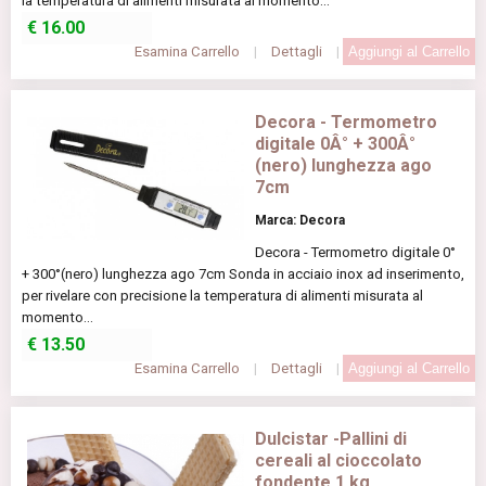
la temperatura di alimenti misurata al momento...
€
16.00
Esamina Carrello
|
Dettagli
|
Decora - Termometro
digitale 0Â° + 300Â°
(nero) lunghezza ago
7cm
Marca: Decora
Decora - Termometro digitale 0°
+ 300°(nero) lunghezza ago 7cm Sonda in acciaio inox ad inserimento,
per rivelare con precisione la temperatura di alimenti misurata al
momento...
€
13.50
Esamina Carrello
|
Dettagli
|
Dulcistar -Pallini di
cereali al cioccolato
fondente 1 kg