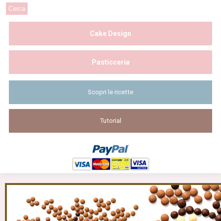
Cake Design
Pasticceria
Scopri le ricette
Tutorial