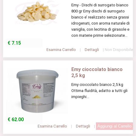
Emy - Dischi di surrogato bianco
800 gr Emy dischi di surrogato
bianco e’ realizzato senza grassi
idrogenati, con aroma naturale di
vaniglia, con lecitina di girasole e
con materie prime selezionate...
€
7.15
Esamina Carrello
|
Dettagli
| Non Disponibile
Emy cioccolato bianco
2,5 kg
Emy cioccolato bianco 2,5 kg
Ottima fluidità, adatto a tutti gli
impieghi...
€
62.00
Esamina Carrello
|
Dettagli
|