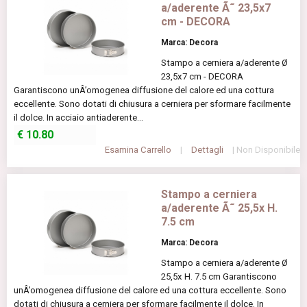
a/aderente Ã˜ 23,5x7
cm - DECORA
Marca: Decora
Stampo a cerniera a/aderente Ø
23,5x7 cm - DECORA
Garantiscono unÂ’omogenea diffusione del calore ed una cottura
eccellente. Sono dotati di chiusura a cerniera per sformare facilmente
il dolce. In acciaio antiaderente...
€
10.80
Esamina Carrello
|
Dettagli
| Non Disponibile
Stampo a cerniera
a/aderente Ã˜ 25,5x H.
7.5 cm
Marca: Decora
Stampo a cerniera a/aderente Ø
25,5x H. 7.5 cm Garantiscono
unÂ’omogenea diffusione del calore ed una cottura eccellente. Sono
dotati di chiusura a cerniera per sformare facilmente il dolce. In