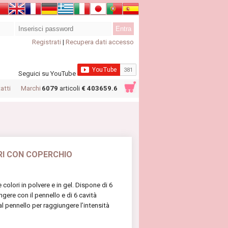
Registrati
|
Recupera dati accesso
Seguici su YouTube
atti
Marchi
6079
articoli
€ 403659.6
I CON COPERCHIO
 colori in polvere e in gel. Dispone di 6
ngere con il pennello e di 6 cavità
dal pennello per raggiungere l’intensità