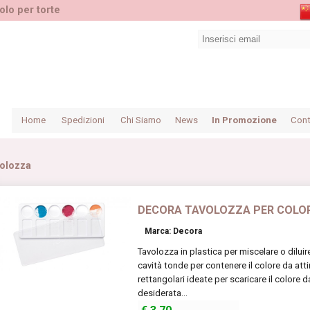
olo per torte
Home
Spedizioni
Chi Siamo
News
In Promozione
Cont
olozza
DECORA TAVOLOZZA PER COLOR
Marca: Decora
Tavolozza in plastica per miscelare o diluire
cavità tonde per contenere il colore da atti
rettangolari ideate per scaricare il colore 
desiderata...