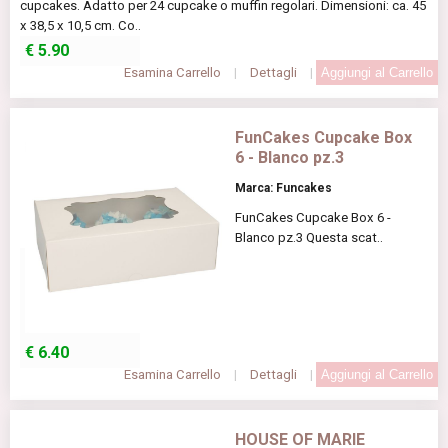
cupcakes. Adatto per 24 cupcake o muffin regolari. Dimensioni: ca. 45
x 38,5 x 10,5 cm. Co..
€
5.90
Esamina Carrello
|
Dettagli
|
FunCakes Cupcake Box
6 - Blanco pz.3
Marca: Funcakes
FunCakes Cupcake Box 6 -
Blanco pz.3 Questa scat..
€
6.40
Esamina Carrello
|
Dettagli
|
HOUSE OF MARIE