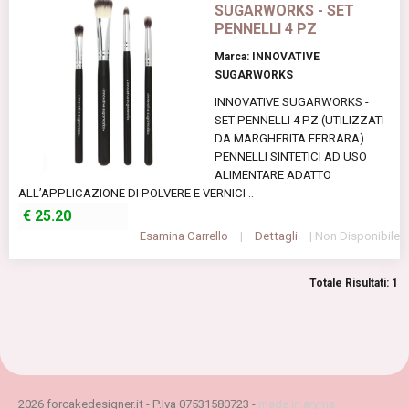
SUGARWORKS - SET
PENNELLI 4 PZ
Marca: INNOVATIVE
SUGARWORKS
INNOVATIVE SUGARWORKS -
SET PENNELLI 4 PZ (UTILIZZATI
DA MARGHERITA FERRARA)
PENNELLI SINTETICI AD USO
ALIMENTARE ADATTO
ALL’APPLICAZIONE DI POLVERE E VERNICI ..
€
25.20
Esamina Carrello
|
Dettagli
| Non Disponibile
Totale Risultati: 1
2026 forcakedesigner.it - P.Iva 07531580723 -
made in aryma