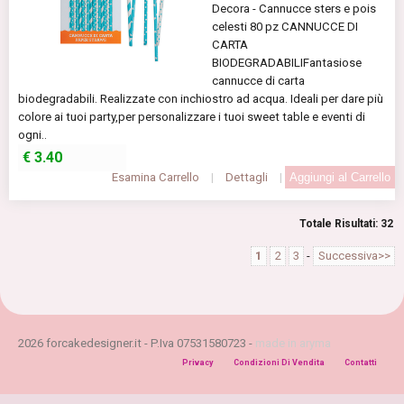
Decora - Cannucce sters e pois
celesti 80 pz CANNUCCE DI
CARTA
BIODEGRADABILIFantasiose
cannucce di carta
biodegradabili. Realizzate con inchiostro ad acqua. Ideali per dare più
colore ai tuoi party,per personalizzare i tuoi sweet table e eventi di
ogni..
€
3.40
Esamina Carrello
|
Dettagli
|
Totale Risultati: 32
1
2
3
-
Successiva>>
2026 forcakedesigner.it - P.Iva 07531580723 -
made in aryma
Privacy
Condizioni Di Vendita
Contatti