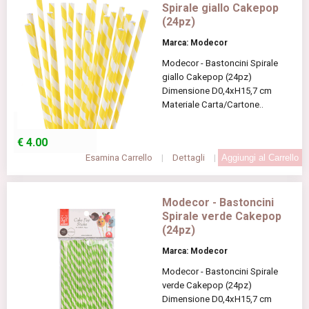
Spirale giallo Cakepop
(24pz)
Marca: Modecor
Modecor - Bastoncini Spirale
giallo Cakepop (24pz)
Dimensione D0,4xH15,7 cm
Materiale Carta/Cartone..
€
4.00
Esamina Carrello
|
Dettagli
|
Modecor - Bastoncini
Spirale verde Cakepop
(24pz)
Marca: Modecor
Modecor - Bastoncini Spirale
verde Cakepop (24pz)
Dimensione D0,4xH15,7 cm