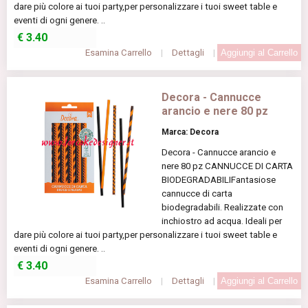
dare più colore ai tuoi party,per personalizzare i tuoi sweet table e
eventi di ogni genere. ..
€
3.40
Esamina Carrello
|
Dettagli
|
Decora - Cannucce
arancio e nere 80 pz
Marca: Decora
Decora - Cannucce arancio e
nere 80 pz CANNUCCE DI CARTA
BIODEGRADABILIFantasiose
cannucce di carta
biodegradabili. Realizzate con
inchiostro ad acqua. Ideali per
dare più colore ai tuoi party,per personalizzare i tuoi sweet table e
eventi di ogni genere. ..
€
3.40
Esamina Carrello
|
Dettagli
|