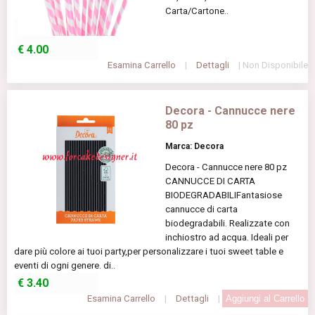
Carta/Cartone..
€
4.00
Esamina Carrello
|
Dettagli
| Non Disponibile
Decora - Cannucce nere
80 pz
Marca: Decora
Decora - Cannucce nere 80 pz
CANNUCCE DI CARTA
BIODEGRADABILIFantasiose
cannucce di carta
biodegradabili. Realizzate con
inchiostro ad acqua. Ideali per
dare più colore ai tuoi party,per personalizzare i tuoi sweet table e
eventi di ogni genere. di..
€
3.40
Esamina Carrello
|
Dettagli
|