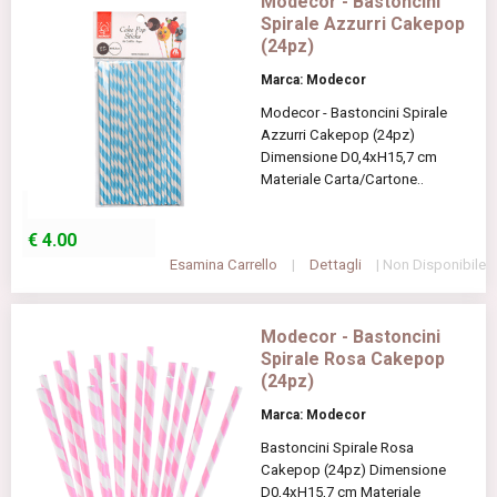
Modecor - Bastoncini
Spirale Azzurri Cakepop
(24pz)
Marca: Modecor
Modecor - Bastoncini Spirale
Azzurri Cakepop (24pz)
Dimensione D0,4xH15,7 cm
Materiale Carta/Cartone..
€
4.00
Esamina Carrello
|
Dettagli
| Non Disponibile
Modecor - Bastoncini
Spirale Rosa Cakepop
(24pz)
Marca: Modecor
Bastoncini Spirale Rosa
Cakepop (24pz) Dimensione
D0,4xH15,7 cm Materiale