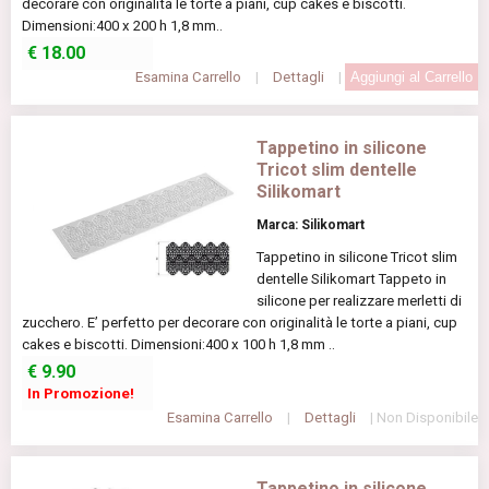
decorare con originalità le torte a piani, cup cakes e biscotti.
Dimensioni:400 x 200 h 1,8 mm..
€
18.00
Esamina Carrello
|
Dettagli
|
Tappetino in silicone
Tricot slim dentelle
Silikomart
Marca: Silikomart
Tappetino in silicone Tricot slim
dentelle Silikomart Tappeto in
silicone per realizzare merletti di
zucchero. E’ perfetto per decorare con originalità le torte a piani, cup
cakes e biscotti. Dimensioni:400 x 100 h 1,8 mm ..
€
9.90
In Promozione!
Esamina Carrello
|
Dettagli
| Non Disponibile
Tappetino in silicone