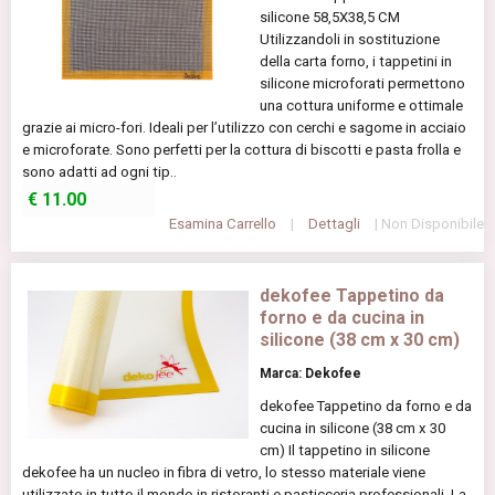
silicone 58,5X38,5 CM
Utilizzandoli in sostituzione
della carta forno, i tappetini in
silicone microforati permettono
una cottura uniforme e ottimale
grazie ai micro-fori. Ideali per l’utilizzo con cerchi e sagome in acciaio
e microforate. Sono perfetti per la cottura di biscotti e pasta frolla e
sono adatti ad ogni tip..
€
11.00
Esamina Carrello
|
Dettagli
| Non Disponibile
dekofee Tappetino da
forno e da cucina in
silicone (38 cm x 30 cm)
Marca: Dekofee
dekofee Tappetino da forno e da
cucina in silicone (38 cm x 30
cm) Il tappetino in silicone
dekofee ha un nucleo in fibra di vetro, lo stesso materiale viene
utilizzato in tutto il mondo in ristoranti e pasticceria professionali. La