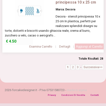
principessa 10 x 25 cm
Marca: Decora
Decora - stencil principessa 10 x
25 cm In plastica, perfetti per
realizzare splendidi disegni su
torte, dolcetti e biscotti usando ghiaccia reale, crema al burro,
zucchero a velo, cacao o aerografo...
€
4.50
Esamina Carrello
|
Dettagli
|
Totale Risultati: 28
1
2
3
-
Successiva>>
2026 forcakedesigner.it - P.Iva 07531580723 -
made in aryma
Privacy
Condizioni Di Vendita
Contatti