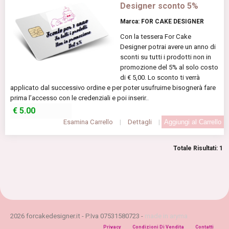
Designer sconto 5%
Marca: FOR CAKE DESIGNER
Con la tessera For Cake
Designer potrai avere un anno di
sconti su tutti i prodotti non in
promozione del 5% al solo costo
di € 5,00. Lo sconto ti verrà
applicato dal successivo ordine e per poter usufruirne bisognerà fare
prima l’accesso con le credenziali e poi inserir..
€
5.00
Esamina Carrello
|
Dettagli
|
Totale Risultati: 1
2026 forcakedesigner.it - P.Iva 07531580723 -
made in aryma
Privacy
Condizioni Di Vendita
Contatti