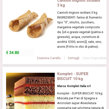
Cannoli mignon siciliani
3 kg
Cannoli mignon siciliani 3 kg
INGREDIENTI: farina di frumento
tipo “0”, strutto, zucchero,
margarina vegetale composta
da: [oli e grassi vegetali (palma e
girasole), acqua, correttore di
acidità: E330, aromi)], sale, vino,
aromi.(Fritto in olio di palma)..
€
34.80
Esamina Carrello
|
Dettagli
| Non Disponibile
Komplet - SUPER
BISCUIT 10 kg
Marca: Komplet Italia srl
Komplet - SUPER BISCUIT 10 kg
Miscela per Pan di Spagna e
Arrotolati super Alveolatura
compatta per un’ottima tenuta di