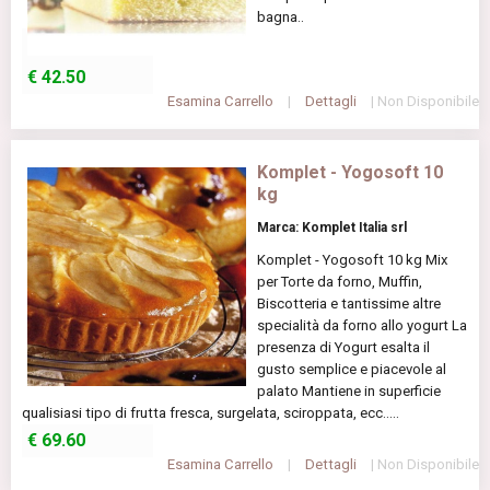
bagna..
€
42.50
Esamina Carrello
|
Dettagli
| Non Disponibile
Komplet - Yogosoft 10
kg
Marca: Komplet Italia srl
Komplet - Yogosoft 10 kg Mix
per Torte da forno, Muffin,
Biscotteria e tantissime altre
specialità da forno allo yogurt La
presenza di Yogurt esalta il
gusto semplice e piacevole al
palato Mantiene in superficie
qualisiasi tipo di frutta fresca, surgelata, sciroppata, ecc.....
€
69.60
Esamina Carrello
|
Dettagli
| Non Disponibile