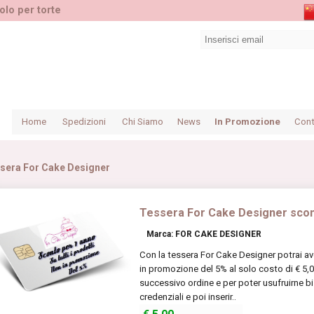
olo per torte
Home
Spedizioni
Chi Siamo
News
In Promozione
Cont
sera For Cake Designer
Tessera For Cake Designer sco
Marca: FOR CAKE DESIGNER
Con la tessera For Cake Designer potrai ave
in promozione del 5% al solo costo di € 5,0
successivo ordine e per poter usufruirne b
credenziali e poi inserir..