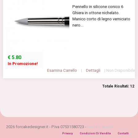
Pennello in silicone conico 6
Ghiera in ottone nichelato.
Manico corto di legno verniciato
nero...
€
5.80
In Promozione!
Esamina Carrello
|
Dettagli
| Non Disponibile
Totale Risultati: 12
2026 forcakedesigner.it - P.Iva 07531580723 -
made in aryma
Privacy
Condizioni Di Vendita
Contatti