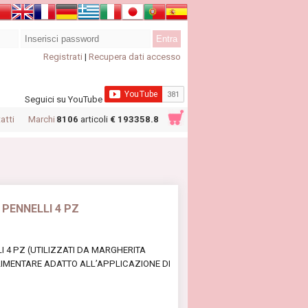
Registrati
|
Recupera dati accesso
Seguici su YouTube
atti
Marchi
8106
articoli
€ 193358.8
 PENNELLI 4 PZ
 4 PZ (UTILIZZATI DA MARGHERITA
LIMENTARE ADATTO ALL’APPLICAZIONE DI