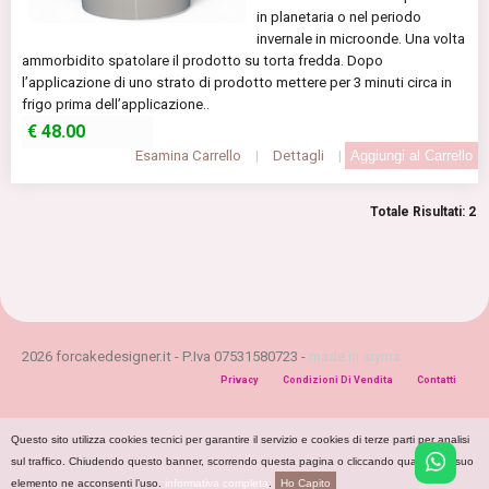
in planetaria o nel periodo
invernale in microonde. Una volta
ammorbidito spatolare il prodotto su torta fredda. Dopo
l’applicazione di uno strato di prodotto mettere per 3 minuti circa in
frigo prima dell’applicazione..
€
48.00
Esamina Carrello
|
Dettagli
|
Totale Risultati: 2
2026 forcakedesigner.it - P.Iva 07531580723 -
made in aryma
Privacy
Condizioni Di Vendita
Contatti
Questo sito utilizza cookies tecnici per garantire il servizio e cookies di terze parti per analisi
sul traffico. Chiudendo questo banner, scorrendo questa pagina o cliccando qualunque suo
elemento ne acconsenti l’uso.
informativa completa
.
Ho Capito