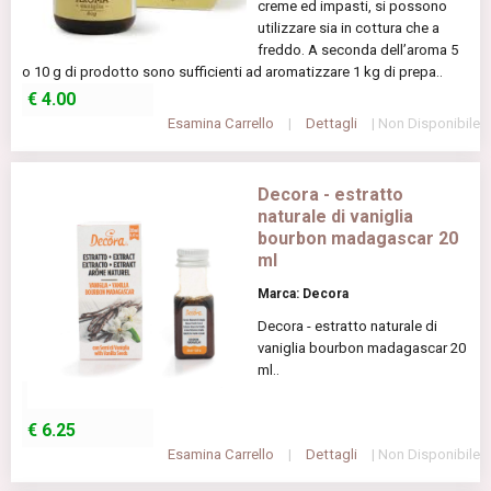
creme ed impasti, si possono
utilizzare sia in cottura che a
freddo. A seconda dell’aroma 5
o 10 g di prodotto sono sufficienti ad aromatizzare 1 kg di prepa..
€
4.00
Esamina Carrello
|
Dettagli
| Non Disponibile
Decora - estratto
naturale di vaniglia
bourbon madagascar 20
ml
Marca: Decora
Decora - estratto naturale di
vaniglia bourbon madagascar 20
ml..
€
6.25
Esamina Carrello
|
Dettagli
| Non Disponibile