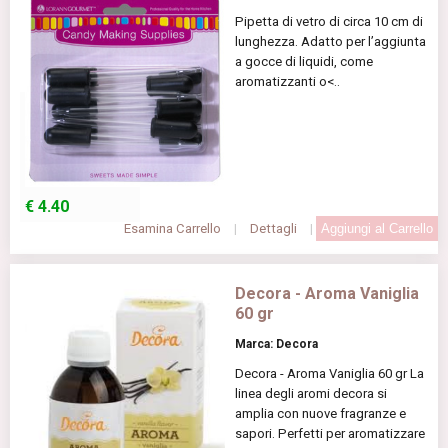
Pipetta di vetro di circa 10 cm di
lunghezza. Adatto per l’aggiunta
a gocce di liquidi, come
aromatizzanti o<..
€
4.40
Esamina Carrello
|
Dettagli
|
Decora - Aroma Vaniglia
60 gr
Marca: Decora
Decora - Aroma Vaniglia 60 gr La
linea degli aromi decora si
amplia con nuove fragranze e
sapori. Perfetti per aromatizzare