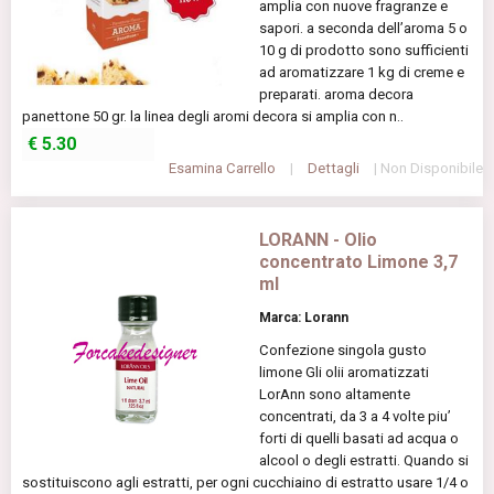
amplia con nuove fragranze e
sapori. a seconda dell’aroma 5 o
10 g di prodotto sono sufficienti
ad aromatizzare 1 kg di creme e
preparati. aroma decora
panettone 50 gr. la linea degli aromi decora si amplia con n..
€
5.30
Esamina Carrello
|
Dettagli
| Non Disponibile
LORANN - Olio
concentrato Limone 3,7
ml
Marca: Lorann
Confezione singola gusto
limone Gli olii aromatizzati
LorAnn sono altamente
concentrati, da 3 a 4 volte piu’
forti di quelli basati ad acqua o
alcool o degli estratti. Quando si
sostituiscono agli estratti, per ogni cucchiaino di estratto usare 1/4 o