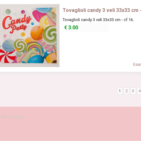
Tovaglioli candy 3 veli 33x33 cm 
Tovaglioli candy 3 veli 33x33 cm - cf.16..
€
3.00
Esam
1
2
3
4
ade in aryma