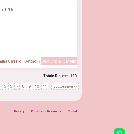
- cf.16
ina Carrello
|
Dettagli
|
Totale Risultati: 130
5
6
7
8
9
10
11
-
Successiva>>
Privacy
Condizioni Di Vendita
Contatti