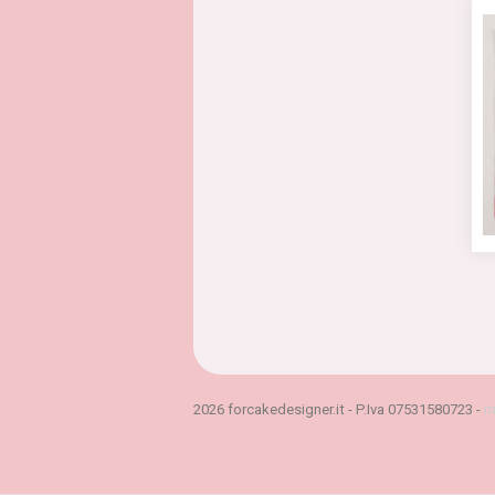
2026 forcakedesigner.it - P.Iva 07531580723 -
m