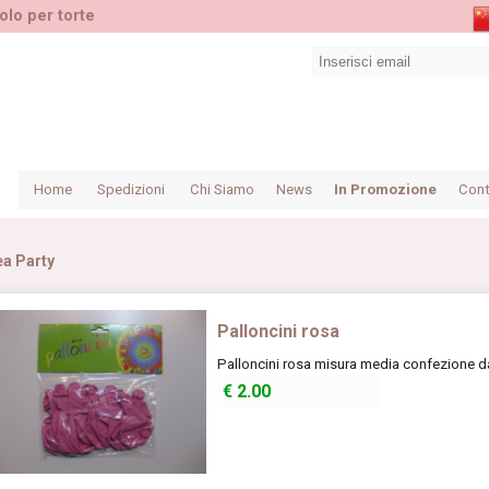
olo per torte
Home
Spedizioni
Chi Siamo
News
In Promozione
Cont
ea Party
Palloncini rosa
Palloncini rosa misura media confezione da
€
2.00