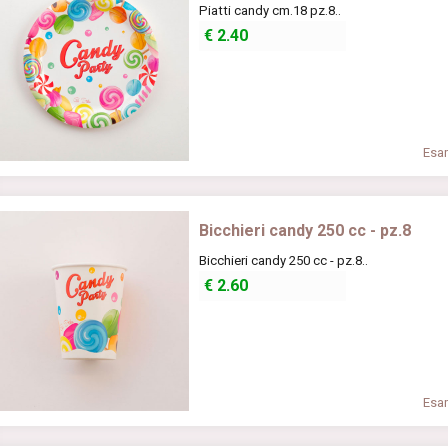
Piatti candy cm.18 pz.8..
€
2.40
Esam
Bicchieri candy 250 cc - pz.8
Bicchieri candy 250 cc - pz.8..
€
2.60
Esam